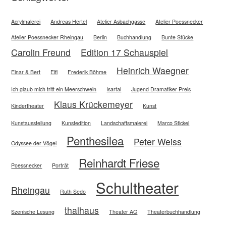
Acrylmalerei
Andreas Hertel
Atelier Asbachgasse
Atelier Poessnecker
Atelier Poessnecker Rheingau
Berlin
Buchhandlung
Bunte Stücke
Carolin Freund
Edition 17 Schauspiel
Heinrich Waegner
Einar & Bert
Elfi
Frederik Böhme
Ich glaub mich tritt ein Meerschwein
Isartal
Jugend Dramatiker Preis
Klaus Krückemeyer
Kindertheater
Kunst
Kunstausstellung
Kunstedition
Landschaftsmalerei
Marco Stickel
Penthesilea
Peter Weiss
Odyssee der Vögel
Reinhardt Friese
Poessnecker
Porträt
Schultheater
Rheingau
Ruth Sedo
thalhaus
Szenische Lesung
Theater AG
Theaterbuchhandlung