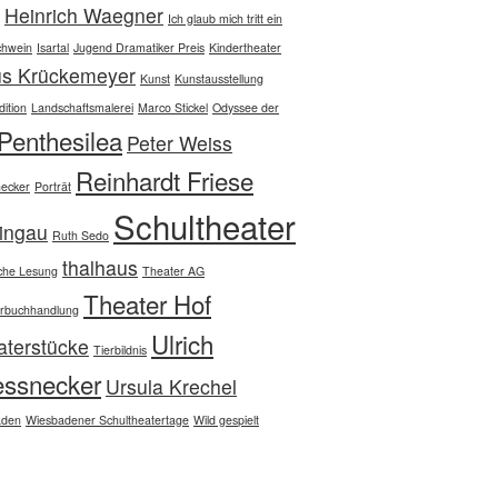
Heinrich Waegner
Ich glaub mich tritt ein
chwein
Isartal
Jugend Dramatiker Preis
Kindertheater
us Krückemeyer
Kunst
Kunstausstellung
ition
Landschaftsmalerei
Marco Stickel
Odyssee der
Penthesilea
Peter Weiss
Reinhardt Friese
ecker
Porträt
Schultheater
ingau
Ruth Sedo
thalhaus
che Lesung
Theater AG
Theater Hof
rbuchhandlung
Ulrich
aterstücke
Tierbildnis
essnecker
Ursula Krechel
aden
Wiesbadener Schultheatertage
Wild gespielt