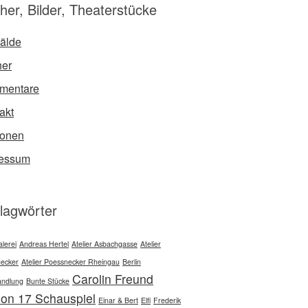
her, Bilder, Theaterstücke
älde
er
mentare
akt
sonen
ressum
lagwörter
lerei
Andreas Hertel
Atelier Asbachgasse
Atelier
ecker
Atelier Poessnecker Rheingau
Berlin
Carolin Freund
ndlung
Bunte Stücke
ion 17 Schauspiel
Einar & Bert
Elfi
Frederik