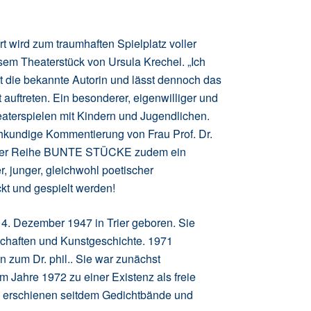
rt wird zum traumhaften Spielplatz voller
m Theaterstück von Ursula Krechel. „Ich
elt die bekannte Autorin und lässt dennoch das
 auftreten. Ein besonderer, eigenwilliger und
heaterspielen mit Kindern und Jugendlichen.
achkundige Kommentierung von Frau Prof. Dr.
 in der Reihe BUNTE STÜCKE zudem ein
 junger, gleichwohl poetischer
ckt und gespielt werden!
 4. Dezember 1947 in Trier geboren. Sie
schaften und Kunstgeschichte. 1971
n zum Dr. phil.. Sie war zunächst
m Jahre 1972 zu einer Existenz als freie
lge erschienen seitdem Gedichtbände und