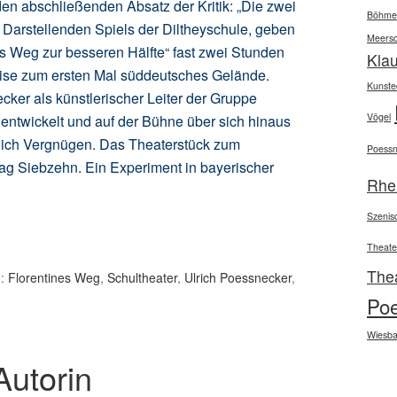
den abschließenden Absatz der Kritik: „Die zwei
Böhme
arstellenden Spiels der Diltheyschule, geben
Meers
nes Weg zur besseren Hälfte“ fast zwei Stunden
Kla
ise zum ersten Mal süddeutsches Gelände.
Kunsted
cker als künstlerischer Leiter der Gruppe
Vögel
 entwickelt und auf der Bühne über sich hinaus
lich Vergnügen. Das Theaterstück zum
Poessn
lag Siebzehn. Ein Experiment in bayerischer
Rhe
Szenis
Theate
The
d:
Florentines Weg
,
Schultheater
,
Ulrich Poessnecker
,
Po
Wiesb
Autorin