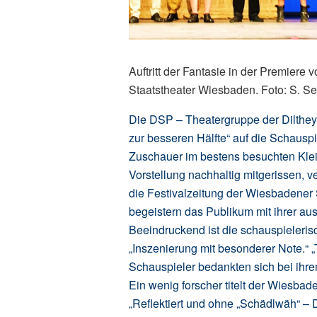
Auftritt der Fantasie in der Premiere 
Staatstheater Wiesbaden. Foto: S. S
Die DSP – Theatergruppe der Dilthey
zur besseren Hälfte“ auf die Schaus
Zuschauer im bestens besuchten Kle
Vorstellung nachhaltig mitgerissen, v
die Festivalzeitung der Wiesbadener S
begeistern das Publikum mit ihrer au
Beeindruckend ist die schauspieleris
„Inszenierung mit besonderer Note.“ 
Schauspieler bedankten sich bei ihr
Ein wenig forscher titelt der Wiesbad
„Reflektiert und ohne „Schädlwäh“ – 