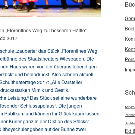
Büc
Gem
Büch
von „Florentines Weg zur besseren Hälfte“.
edo 2017
Kom
Kont
schule „zauberte“ das Stück „Florentines Weg
pielbühne des Staatstheaters Wiesbaden. Die
Per
inen Haus waren von der überaus lebendigen
Imp
erzückt und beeindruckt. Also schrieb aktuell
chultheatertage 2017: „Alle Darsteller
sdrucksstarken Mimik und Gestik.
Sch
che Leistung.“ Das Stück sei eine wunderbare
„Tosender Schlussapplaus“. Die jungen
Acrylma
em Publikum und können ihr Glück kaum fassen.
Poessn
ener Kurier ganz in der Diktion des Stücks:
Buchha
Diltheyschüler geben auf der Bühne zwei
Edit