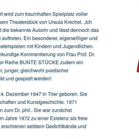
rt wird zum traumhaften Spielplatz voller
m Theaterstück von Ursula Krechel. „Ich
elt die bekannte Autorin und lässt dennoch das
 auftreten. Ein besonderer, eigenwilliger und
heaterspielen mit Kindern und Jugendlichen.
achkundige Kommentierung von Frau Prof. Dr.
 in der Reihe BUNTE STÜCKE zudem ein
 junger, gleichwohl poetischer
ckt und gespielt werden!
 4. Dezember 1947 in Trier geboren. Sie
schaften und Kunstgeschichte. 1971
n zum Dr. phil.. Sie war zunächst
m Jahre 1972 zu einer Existenz als freie
lge erschienen seitdem Gedichtbände und