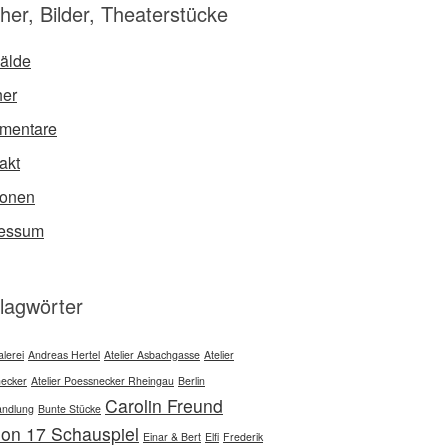
her, Bilder, Theaterstücke
älde
er
mentare
akt
sonen
ressum
lagwörter
lerei
Andreas Hertel
Atelier Asbachgasse
Atelier
ecker
Atelier Poessnecker Rheingau
Berlin
Carolin Freund
ndlung
Bunte Stücke
ion 17 Schauspiel
Einar & Bert
Elfi
Frederik