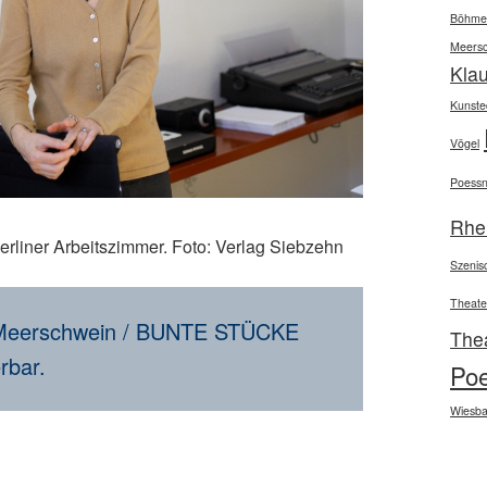
Böhme
Meers
Kla
Kunsted
Vögel
Poessn
Rhe
erliner Arbeitszimmer. Foto: Verlag Siebzehn
Szenis
Theate
in Meerschwein / BUNTE STÜCKE
The
rbar.
Po
Wiesb