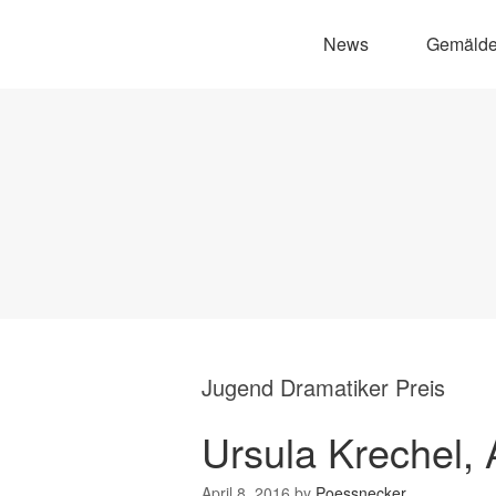
News
Gemäld
Jugend Dramatiker Preis
Ursula Krechel, 
April 8, 2016
by
Poessnecker