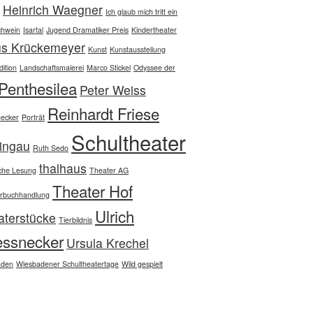
Heinrich Waegner
Ich glaub mich tritt ein
chwein
Isartal
Jugend Dramatiker Preis
Kindertheater
us Krückemeyer
Kunst
Kunstausstellung
ition
Landschaftsmalerei
Marco Stickel
Odyssee der
Penthesilea
Peter Weiss
Reinhardt Friese
ecker
Porträt
Schultheater
ingau
Ruth Sedo
thalhaus
che Lesung
Theater AG
Theater Hof
rbuchhandlung
Ulrich
aterstücke
Tierbildnis
essnecker
Ursula Krechel
aden
Wiesbadener Schultheatertage
Wild gespielt