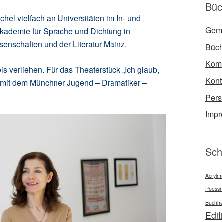
Büc
chel vielfach an Universitäten im In- und
Gem
 Akademie für Sprache und Dichtung in
enschaften und der Literatur Mainz.
Büch
Kom
s verliehen. Für das Theaterstück „Ich glaub,
Kont
ie mit dem Münchner Jugend – Dramatiker –
Per
Imp
Sch
Acrylma
Poessn
Buchha
Edit