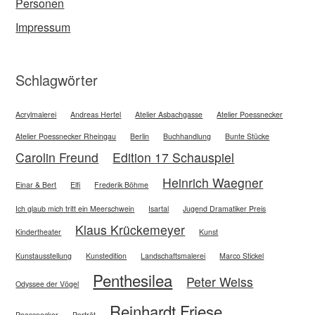
Personen
Impressum
Schlagwörter
Acrylmalerei
Andreas Hertel
Atelier Asbachgasse
Atelier Poessnecker
Atelier Poessnecker Rheingau
Berlin
Buchhandlung
Bunte Stücke
Carolin Freund
Edition 17 Schauspiel
Heinrich Waegner
Einar & Bert
Elfi
Frederik Böhme
Ich glaub mich tritt ein Meerschwein
Isartal
Jugend Dramatiker Preis
Klaus Krückemeyer
Kindertheater
Kunst
Kunstausstellung
Kunstedition
Landschaftsmalerei
Marco Stickel
Penthesilea
Peter Weiss
Odyssee der Vögel
Reinhardt Friese
Poessnecker
Porträt