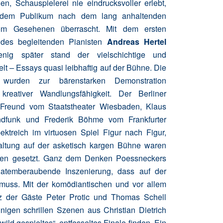
n, Schauspielerei nie eindrucksvoller erlebt,
dem Publikum nach dem lang anhaltenden
vom Gesehenen überrascht. Mit dem ersten
 des begleitenden Pianisten
Andreas Hertel
ig später stand der vielschichtige und
elt
–
Essays quasi leibhaftig auf der Bühne. Die
wurden zur bärenstarken Demonstration
reativer Wandlungsfähigkeit. Der Berliner
 Freund vom Staatstheater Wiesbaden, Klaus
funk und Frederik Böhme vom Frankfurter
ktreich im virtuosen Spiel Figur nach Figur,
ltung auf der asketisch kargen Bühne waren
zen gesetzt. Ganz dem Denken Poessneckers
 atemberaubende Inszenierung, dass auf der
muss. Mit der komödiantischen und vor allem
z der Gäste Peter Protic und Thomas Schell
einigen schrillen Szenen aus Christian Dietrich
wild gespieltes“, entfesseltes Finale finden. Ein