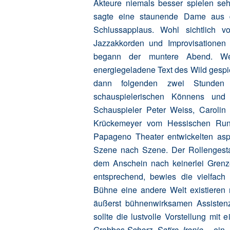
Akteure niemals besser spielen sehe
sagte eine staunende Dame aus 
Schlussapplaus. Wohl sichtlich 
Jazzakkorden und Improvisationen
begann der muntere Abend. Wen
energiegeladene Text des Wild gespi
dann folgenden zwei Stunden 
schauspielerischen Könnens und k
Schauspieler Peter Weiss, Carolin
Krückemeyer vom Hessischen Rund
Papageno Theater entwickelten aspe
Szene nach Szene. Der Rollengesta
dem Anschein nach keinerlei Gren
entsprechend, bewies die vielfach
Bühne eine andere Welt existieren 
äußerst bühnenwirksamen Assisten
sollte die lustvolle Vorstellung mit 
Grabbes
Scherz, Satire, Ironie
… ein „