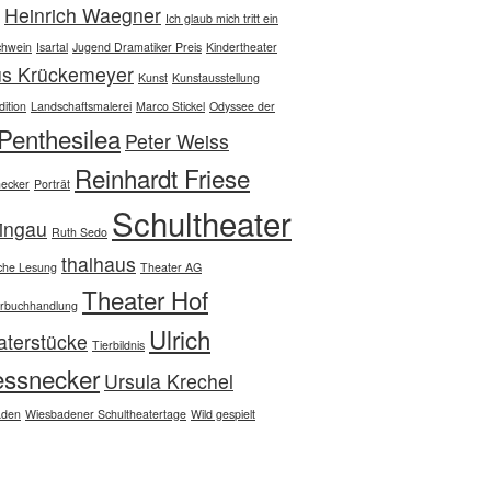
Heinrich Waegner
Ich glaub mich tritt ein
chwein
Isartal
Jugend Dramatiker Preis
Kindertheater
us Krückemeyer
Kunst
Kunstausstellung
ition
Landschaftsmalerei
Marco Stickel
Odyssee der
Penthesilea
Peter Weiss
Reinhardt Friese
ecker
Porträt
Schultheater
ingau
Ruth Sedo
thalhaus
che Lesung
Theater AG
Theater Hof
rbuchhandlung
Ulrich
aterstücke
Tierbildnis
essnecker
Ursula Krechel
aden
Wiesbadener Schultheatertage
Wild gespielt