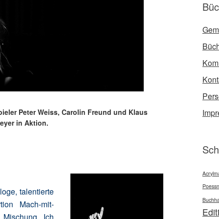
Büc
Gem
Büch
Kom
Kont
Per
Imp
pieler Peter Weiss, Carolin Freund und Klaus
yer in Aktion.
Sch
Acrylma
Poessn
loge, talentierte
Buchha
tion Mach-mit-
Edit
 Mischung. Ich