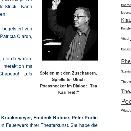
Böhme
te S
tück. Karin
Meers
den.
Kla
n begeistert von
Kunsted
atricia Claren,
Vögel
Poessn
, die da waren.
Rhe
 Interaktion mit
Szenis
Spielen mit den Zuschauern.
. Chapeau! Luis
Spielleiter Ulrich
Theate
Poessnecker im Dialog: „Taa
The
Kaa Tee!!“
Po
Wiesb
s Krückemeyer, Frederik Böhme, Peter Protic
in Feuerwerk ihrer Theaterkunst. Sie habe die