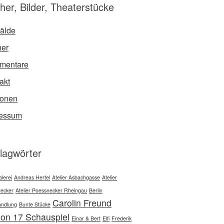
her, Bilder, Theaterstücke
älde
er
mentare
akt
sonen
ressum
lagwörter
lerei
Andreas Hertel
Atelier Asbachgasse
Atelier
ecker
Atelier Poessnecker Rheingau
Berlin
Carolin Freund
ndlung
Bunte Stücke
ion 17 Schauspiel
Einar & Bert
Elfi
Frederik