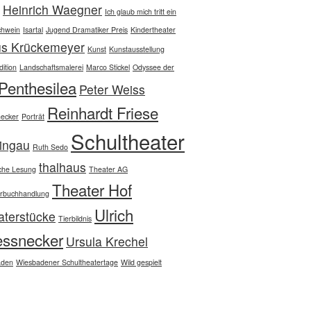
Heinrich Waegner
Ich glaub mich tritt ein
chwein
Isartal
Jugend Dramatiker Preis
Kindertheater
us Krückemeyer
Kunst
Kunstausstellung
ition
Landschaftsmalerei
Marco Stickel
Odyssee der
Penthesilea
Peter Weiss
Reinhardt Friese
ecker
Porträt
Schultheater
ingau
Ruth Sedo
thalhaus
che Lesung
Theater AG
Theater Hof
rbuchhandlung
Ulrich
aterstücke
Tierbildnis
essnecker
Ursula Krechel
aden
Wiesbadener Schultheatertage
Wild gespielt