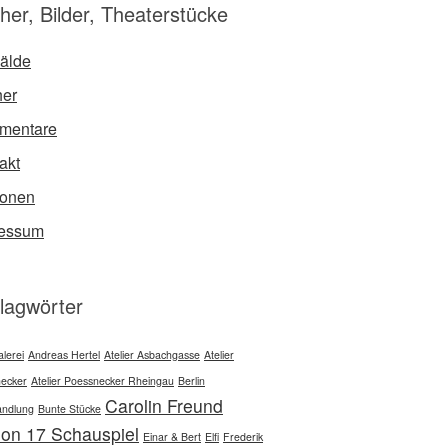
her, Bilder, Theaterstücke
älde
er
mentare
akt
sonen
ressum
lagwörter
lerei
Andreas Hertel
Atelier Asbachgasse
Atelier
ecker
Atelier Poessnecker Rheingau
Berlin
Carolin Freund
ndlung
Bunte Stücke
ion 17 Schauspiel
Einar & Bert
Elfi
Frederik