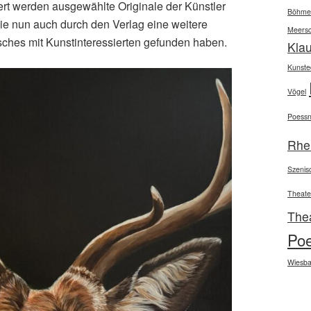
rt werden ausgewählte Originale der Künstler
Böhme
ie nun auch durch den Verlag eine weitere
Meers
sches mit Kunstinteressierten gefunden haben.
Kla
Kunsted
Vögel
Poessn
Rhe
Szenis
Theate
The
Po
Wiesb