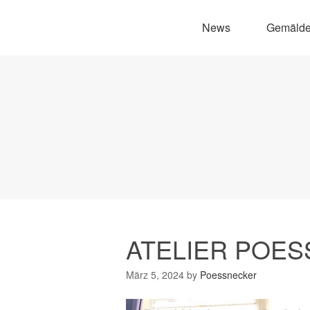
News
Gemäld
ATELIER POE
März 5, 2024
by
Poessnecker