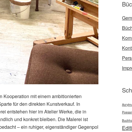
Büc
Gem
Büch
Kom
Kont
Per
Imp
Sch
in Kooperation mit einem ambitionierten
arte für den direkten Kunstverkauf. In
Acrylma
rei entstehen hier im Atelier Werke, die in
Poessn
dlich und konkret bleiben. Die Malerei ist
Buchha
lt bedacht – ein ruhiger, eigenständiger Gegenpol
Edit