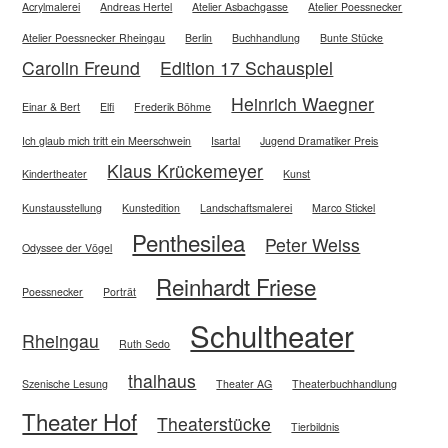
Acrylmalerei
Andreas Hertel
Atelier Asbachgasse
Atelier Poessnecker
Atelier Poessnecker Rheingau
Berlin
Buchhandlung
Bunte Stücke
Carolin Freund
Edition 17 Schauspiel
Heinrich Waegner
Einar & Bert
Elfi
Frederik Böhme
Ich glaub mich tritt ein Meerschwein
Isartal
Jugend Dramatiker Preis
Klaus Krückemeyer
Kindertheater
Kunst
Kunstausstellung
Kunstedition
Landschaftsmalerei
Marco Stickel
Penthesilea
Peter Weiss
Odyssee der Vögel
Reinhardt Friese
Poessnecker
Porträt
Schultheater
Rheingau
Ruth Sedo
thalhaus
Szenische Lesung
Theater AG
Theaterbuchhandlung
Theater Hof
Theaterstücke
Tierbildnis